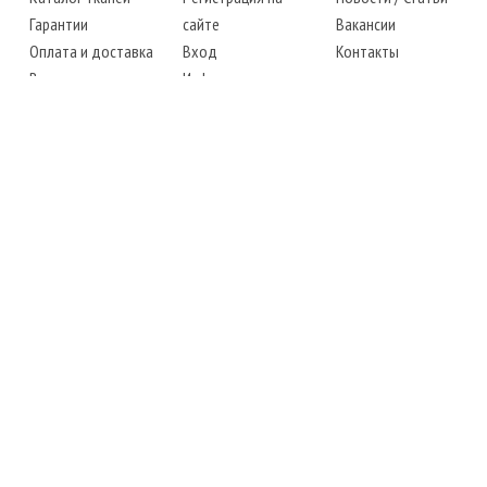
Гарантии
сайте
Вакансии
Оплата и доставка
Вход
Контакты
Возврат товара
Информация
Карта сайта
Instagram
Facebook
ТЕЛЕФОНЫ
+38 (067) 450-6595
+38 (048) 797-0350
АДРЕС
г. Одесса, 7-й километр,
4 стоянка, магазин № 360
РЕЖИМ РАБОТЫ
сб.-чт.: с 6-00 до 18-00
пт.: выходной