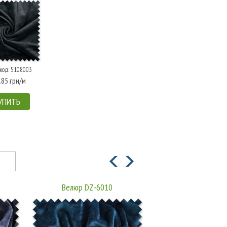
код: 5108003
.85 грн/м
УПИТЬ
Велюр DZ-6010
Велюр DZ-6