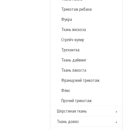
Трикотаж рибана
Фукра
Ткань вискоза
Стрейч-кулир
Трехнитка
Ткань дайвинг
Ткань лакоста
Французкий трикотаж
Флиc
Прочий трикотаж
Шерстяная ткань
Ткань довяз