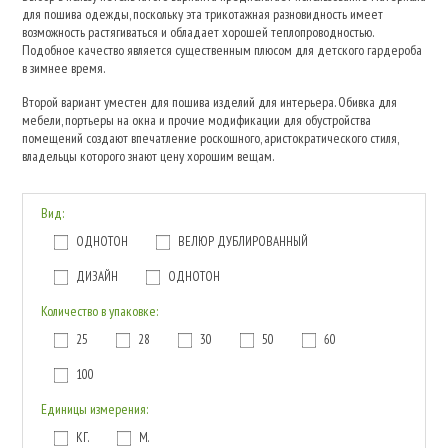
для пошива одежды, поскольку эта трикотажная разновидность имеет
возможность растягиваться и обладает хорошей теплопроводностью.
Подобное качество является существенным плюсом для детского гардероба
в зимнее время.
Второй вариант уместен для пошива изделий для интерьера. Обивка для
мебели, портьеры на окна и прочие модификации для обустройства
помещений создают впечатление роскошного, аристократического стиля,
владельцы которого знают цену хорошим вещам.
Вид:
ОДНОТОН
ВЕЛЮР ДУБЛИРОВАННЫЙ
ДИЗАЙН
ОДНОТОН
Количество в упаковке:
25
28
30
50
60
100
Единицы измерения:
КГ.
М.