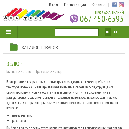
Вход
Регистрация
Корзина
ПРОДАЖА ТКАНЕЙ
067 450-6595
ru
ua
КАТАЛОГ ТОВАРОВ
ВЕЛЮР
Главная
>
Каталог
>
Трикотаж
>
Велюр
Велюр
- является разновидностью трикотажа, однако имеет грубые по
текстуре волокна. Ткань привлекает внимание своей мягкой, струящейся
структурой, приятной на ощупь и в зависимости от типа прядения имеет
разную степень эластичности, что позволяет использовать велюр для пошива
одежды и декора интерьера. Существует несколько типов прядения ткани
велюра:
петельчатый;
разрезной.
Выбор в пользу петельчатого варианта предполагает использование материала