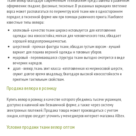
Ткани велюр благодаря современным технологиям представлены в различном
оформлении: гладкие, фасонные, тисненые. В указанных вариациях плетение
ворса может располагаться по периметру всей ткани или в одностороннем
порядке, в тисненной форме или при помощи различного принта. Наиболее
известные типы велюра:
хлопковый- качество ткани широко используется для изготовления
одежды: она износостойка, мягкая для человеческого тела, обладает
хорошей воздухопроницаемостью.
шерстяной - прочная фактура ткани, обладая густым ворсом - лучший
вариант для пошива верхней одежды и головных уборов.
муаровый - переливающаяся структура ткани выгодно смотрится в виде
вечерних нарядов.
драп - велюр, ткань элит класса -изготовленная из мериносовой шерсти,
служит долгое время владельцу, благодаря высокой износостойкости и
приятным тактильным свойствам.
Продажа велюра в розницу
Купить велюр в розницу, в качестве которого убедились тысячи украинцев,
доступно в наличной или безналичной форме, а также через систему
электронных платежей. Продажа товара может производиться с учетом
скидки, которую следует уточнить у менеджеров интернет-магазина Alltex.
Условия продажи ткани велюр оптом