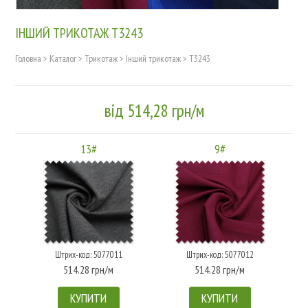
ІНШИЙ ТРИКОТАЖ T3243
Головна
>
Каталог
>
Трикотаж
>
Інший трикотаж
>
T3243
від 514,28 грн/м
13#
9#
Штрих-код: 5077011
Штрих-код: 5077012
514.28 грн/м
514.28 грн/м
КУПИТИ
КУПИТИ