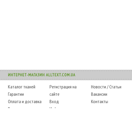
ИНТЕРНЕТ-МАГАЗИН ALLTEXT.COM.UA
Каталог тканей
Регистрация на
Новости
/
Статьи
Гарантии
сайте
Вакансии
Оплата и доставка
Вход
Контакты
Возврат товара
Информация
Карта сайта
Instagram
Facebook