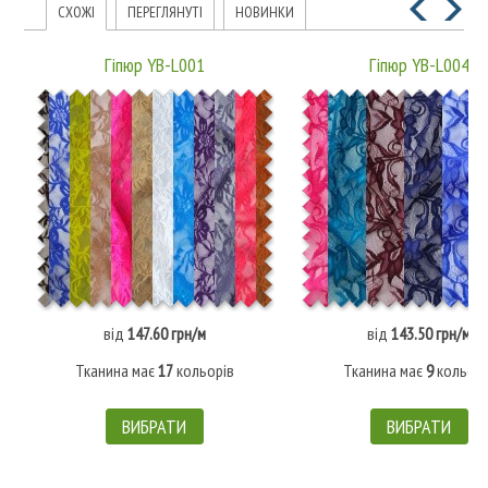
СХОЖІ
ПЕРЕГЛЯНУТІ
НОВИНКИ
Гіпюр YB-L001
Гіпюр YB-L004
від
147.60 грн/м
від
143.50 грн/м
Тканина має
17
кольорів
Тканина має
9
кольорі
ВИБРАТИ
ВИБРАТИ