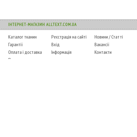
ІНТЕРНЕТ-МАГАЗИН ALLTEXT.COM.UA
Каталог тканин
Реєстрація на сайті
Новини
/
Статті
Гарантії
Вхід
Вакансії
Оплата і доставка
Інформація
Контакти
Повернення товару
Карта сайту
Instagram
Facebook
ТЕЛЕФОНИ
+38 (067) 450-6595
+38 (048) 797-0350
АДРЕСА
м. Одеса, 7-й кілометр,
4 стоянка, магазин № 360