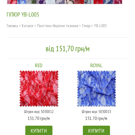
ГІПЮР YB-L005
Головна
>
Каталог
>
Платтяно-блузочні тканини
>
Гіпюр
>
YB-L005
від 151,70 грн/м
RED
ROYAL
Штрих-код: 5030012
Штрих-код: 5030013
151.70 грн/м
151.70 грн/м
КУПИТИ
КУПИТИ