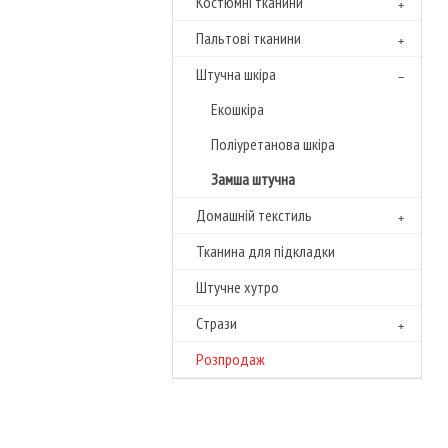
Костюмні тканини
Пальтові тканини
Штучна шкіра
Екошкіра
Поліуретанова шкіра
Замша штучна
Домашній текстиль
Тканина для підкладки
Штучне хутро
Cтрази
Розпродаж