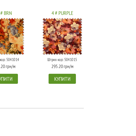
 # BRN
4 # PURPLE
код: 5041014
Штрих-код: 5041015
.20 грн/м
295.20 грн/м
УПИТИ
КУПИТИ