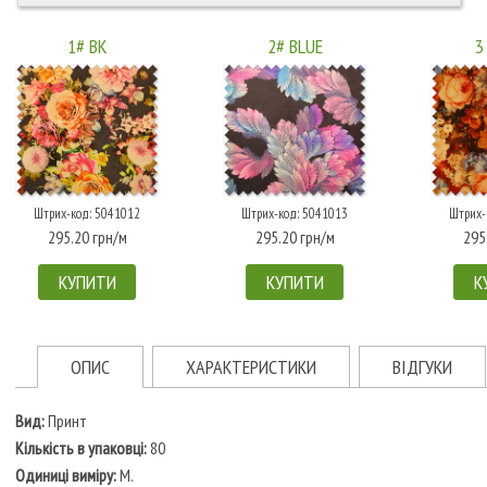
1# BK
2# BLUE
3
Штрих-код: 5041012
Штрих-код: 5041013
Штрих-
295.20 грн/м
295.20 грн/м
295
КУПИТИ
КУПИТИ
К
ОПИС
ХАРАКТЕРИСТИКИ
ВІДГУКИ
Вид:
Принт
Кількість в упаковці:
80
Одиниці виміру:
М.