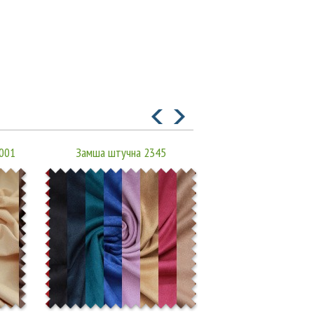
001
Замша штучна 2345
Замша штучна 