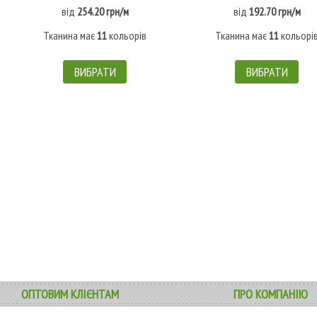
від
254.20 грн/м
від
192.70 грн/м
Тканина має
11
кольорів
Тканина має
11
кольорі
ВИБРАТИ
ВИБРАТИ
ОПТОВИМ КЛІЄНТАМ
ПРО КОМПАНІЮ