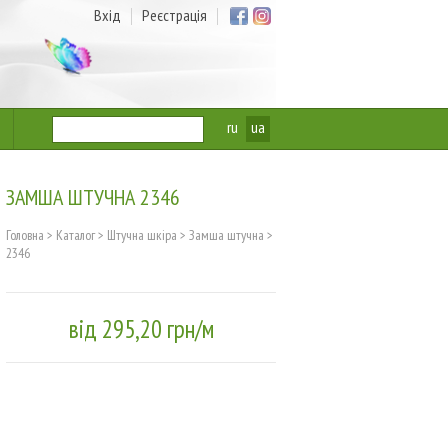
Вхід
Реєстрація
ru
ua
ЗАМША ШТУЧНА 2346
Головна
>
Каталог
>
Штучна шкіра
>
Замша штучна
>
2346
від 295,20 грн/м