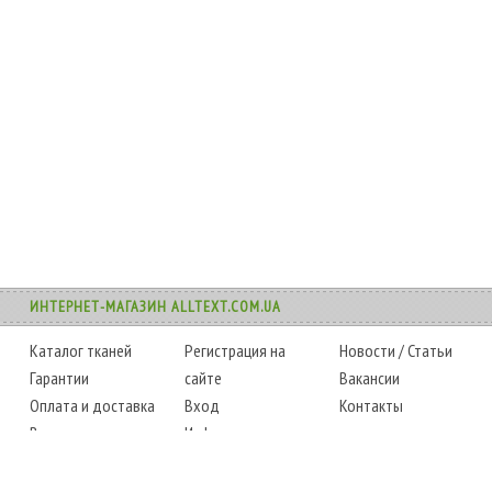
ИНТЕРНЕТ-МАГАЗИН ALLTEXT.COM.UA
Каталог тканей
Регистрация на
Новости
/
Статьи
Гарантии
сайте
Вакансии
Оплата и доставка
Вход
Контакты
Возврат товара
Информация
Карта сайта
Instagram