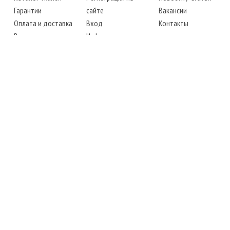
Гарантии
сайте
Вакансии
Оплата и доставка
Вход
Контакты
Возврат товара
Информация
Карта сайта
Instagram
Facebook
ТЕЛЕФОНЫ
+38 (067) 450-6595
+38 (048) 797-0350
АДРЕС
г. Одесса, 7-й километр,
4 стоянка, магазин № 360
РЕЖИМ РАБОТЫ
сб.-чт.: с 6-00 до 18-00
пт.: выходной