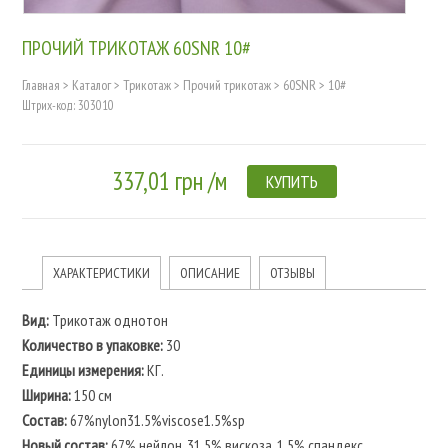
ПРОЧИЙ ТРИКОТАЖ 60SNR 10#
Главная
>
Каталог
>
Трикотаж
>
Прочий трикотаж
>
60SNR
>
10#
Штрих-код: 303010
337,01 грн /м
КУПИТЬ
ХАРАКТЕРИСТИКИ
ОПИСАНИЕ
ОТЗЫВЫ
Вид:
Трикотаж однотон
Количество в упаковке:
30
Единицы измерения:
КГ.
Ширина:
150 см
Состав:
67%nylon31.5%viscose1.5%sp
Новый состав:
67% нейлон, 31.5% вискоза, 1.5% спандекс