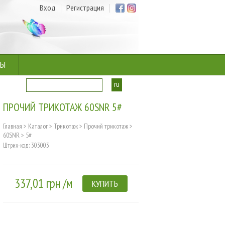
Вход
Регистрация
ТЫ
ru
ua
ПРОЧИЙ ТРИКОТАЖ 60SNR 5#
Главная
>
Каталог
>
Трикотаж
>
Прочий трикотаж
>
60SNR
>
5#
Штрих-код: 303003
337,01 грн /м
КУПИТЬ