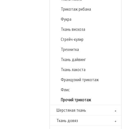
Трикотаж рибана
Фукра
Ткань вискоза
Стрейч-кулир
Трехнитка
Ткань дайвинг
Ткань лакоста
Французкий трикотаж
Флиc
Прочий трикотаж
Шерстяная ткань
Ткань довяз