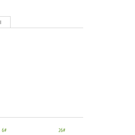
Ы
6#
26#