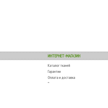
ИНТЕРНЕТ-МАГАЗИН
Каталог тканей
Гарантии
Оплата и доставка
Возврат товара
Карта сайта
COPYRIGHT
ТЕЛЕФОНЫ
www.alltext.com.ua
+38 (067) 45