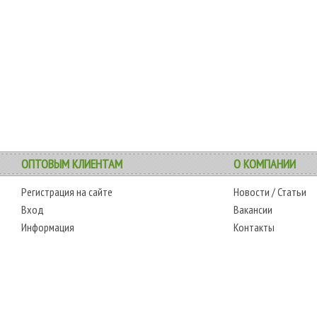
ОПТОВЫМ КЛИЕНТАМ
О КОМПАНИИ
Регистрация на сайте
Новости
/
Статьи
Вход
Вакансии
Информация
Контакты
АДРЕС
РЕЖИМ РАБОТЫ
0-6595
г. Одесса, 7-й километр,
сб.-чт.: с 6-00 до 18-