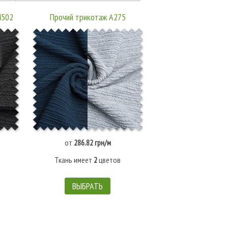
4502
Прочий трикотаж A275
Прочий трикота
от
286.82 грн/м
от
351.93 гр
Ткань имеет
2
цветов
Ткань имеет
4
ц
ВЫБРАТЬ
ВЫБРАТЬ