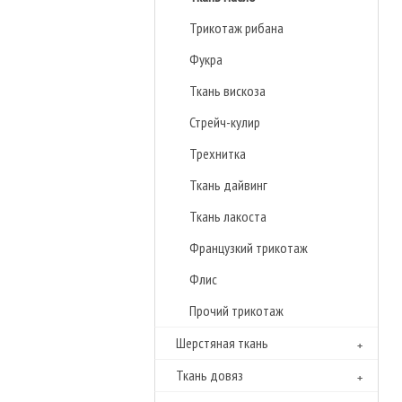
Трикотаж рибана
Фукра
Ткань вискоза
Стрейч-кулир
Трехнитка
Ткань дайвинг
Ткань лакоста
Французкий трикотаж
Флиc
Прочий трикотаж
Шерстяная ткань
Ткань довяз