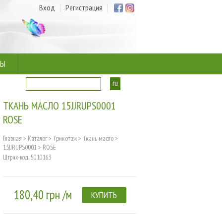
Вход
Регистрация
ТЫ
ru
ua
ТКАНЬ МАСЛО 15JJRUPS0001
ROSE
Главная
>
Каталог
>
Трикотаж
>
Ткань масло
>
15JJRUPS0001
>
ROSE
Штрих-код: 5010163
180,40 грн /м
КУПИТЬ