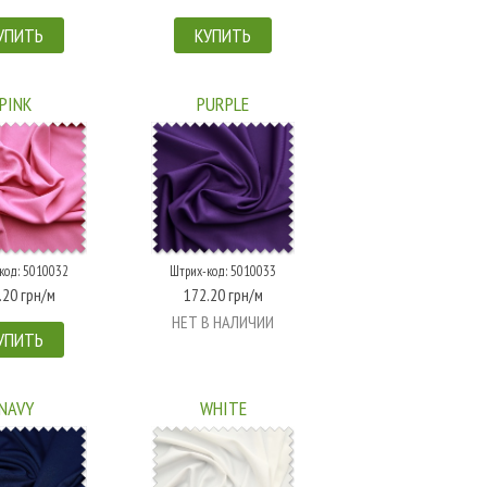
УПИТЬ
КУПИТЬ
PINK
PURPLE
код: 5010032
Штрих-код: 5010033
.20 грн/м
172.20 грн/м
НЕТ В НАЛИЧИИ
УПИТЬ
NAVY
WHITE