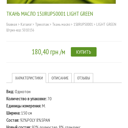
ТКАНЬ МАСЛО 15JJRUPS0001 LIGHT GREEN
Главная
>
Каталог
>
Трикотаж
>
Ткань масло
>
15JJRUPS0001
>
LIGHT GREEN
Штрих-код: 5010156
180,40 грн /м
КУПИТЬ
ХАРАКТЕРИСТИКИ
ОПИСАНИЕ
ОТЗЫВЫ
Вид:
Однотон
Количество в упаковке:
70
Единицы измерения:
M.
Ширина:
150 см
Состав:
92%POLY 8%SPAN
Новый состав:
92% полиэстер, 8% спандекс