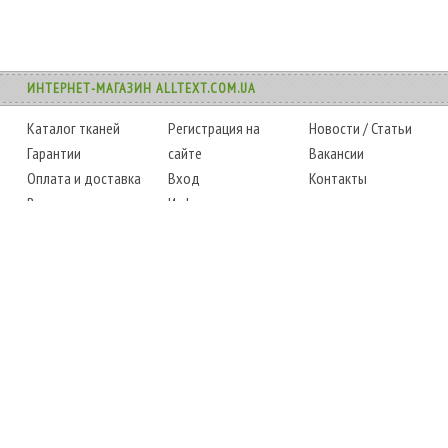
ИНТЕРНЕТ-МАГАЗИН ALLTEXT.COM.UA
Каталог тканей
Регистрация на
Новости
/
Статьи
Гарантии
сайте
Вакансии
Оплата и доставка
Вход
Контакты
Возврат товара
Информация
Карта сайта
Instagram
Facebook
ТЕЛЕФОНЫ
+38 (067) 450-6595
+38 (048) 797-0350
АДРЕС
г. Одесса, 7-й километр,
4 стоянка, магазин № 360