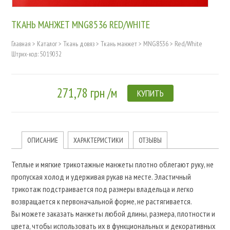
ТКАНЬ МАНЖЕТ MNG8536 RED/WHITE
Главная
>
Каталог
>
Ткань довяз
>
Ткань манжет
>
MNG8536
>
Red/White
Штрих-код: 5019032
271,78 грн /м
КУПИТЬ
ОПИСАНИЕ
ХАРАКТЕРИСТИКИ
ОТЗЫВЫ
Теплые и мягкие трикотажные манжеты плотно облегают руку, не
пропуская холод и удерживая рукав на месте. Эластичный
трикотаж подстраивается под размеры владельца и легко
возвращается к первоначальной форме, не растягивается.
Вы можете заказать манжеты любой длины, размера, плотности и
цвета, чтобы использовать их в функциональных и декоративных