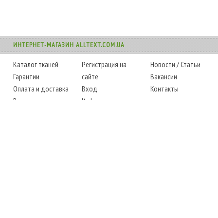
ИНТЕРНЕТ-МАГАЗИН ALLTEXT.COM.UA
Каталог тканей
Регистрация на
Новости
/
Статьи
Гарантии
сайте
Вакансии
Оплата и доставка
Вход
Контакты
Возврат товара
Информация
Карта сайта
Instagram
Facebook
ТЕЛЕФОНЫ
+38 (067) 450-6595
+38 (048) 797-0350
АДРЕС
г. Одесса, 7-й километр,
4 стоянка, магазин № 360