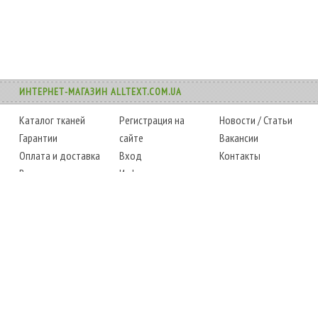
ИНТЕРНЕТ-МАГАЗИН ALLTEXT.COM.UA
Каталог тканей
Регистрация на
Новости
/
Статьи
Гарантии
сайте
Вакансии
Оплата и доставка
Вход
Контакты
Возврат товара
Информация
Карта сайта
Instagram
Facebook
ТЕЛЕФОНЫ
+38 (067) 450-6595
+38 (048) 797-0350
АДРЕС