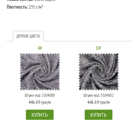
Плотность:
235 г/м²
ДРУГИЕ ЦВЕТА
4#
8#
Штрих-код: 5104000
Штрих-код: 5104002
446.69 грн/м
446.69 грн/м
КУПИТЬ
КУПИТЬ