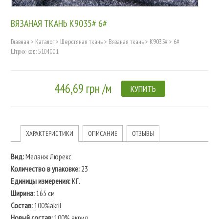
ВЯЗАНАЯ ТКАНЬ K9035# 6#
Главная
>
Каталог
>
Шерстяная ткань
>
Вязаная ткань
>
K9035#
>
6#
Штрих-код: 5104001
446,69 грн /м
КУПИТЬ
ХАРАКТЕРИСТИКИ
ОПИСАНИЕ
ОТЗЫВЫ
Вид:
Меланж Люрекс
Количество в упаковке:
23
Единицы измерения:
КГ.
Ширина:
165 см
Состав:
100%akril
Новый состав:
100% акрил