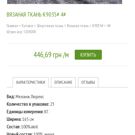
ВЯЗАНАЯ ТКАНЬ K9035# 4#
Главная
>
Каталог
>
Шерстяная ткань
>
Вязаная ткань
>
K9035#
>
4#
Штрих-код: 5104000
446,69 грн /м
КУПИТЬ
ХАРАКТЕРИСТИКИ
ОПИСАНИЕ
ОТЗЫВЫ
Вид:
Меланж Люрекс
Количество в упаковке:
23
Единицы измерения:
КГ.
Ширина:
165 см
Состав:
100%akril
Новый состав:
100% акрил