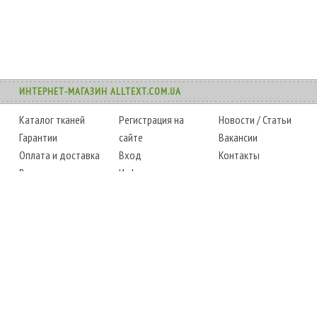
ИНТЕРНЕТ-МАГАЗИН ALLTEXT.COM.UA
Каталог тканей
Регистрация на
Новости
/
Статьи
Гарантии
сайте
Вакансии
Оплата и доставка
Вход
Контакты
Возврат товара
Информация
Карта сайта
Instagram
Facebook
ТЕЛЕФОНЫ
+38 (067) 450-6595
+38 (048) 797-0350
АДРЕС