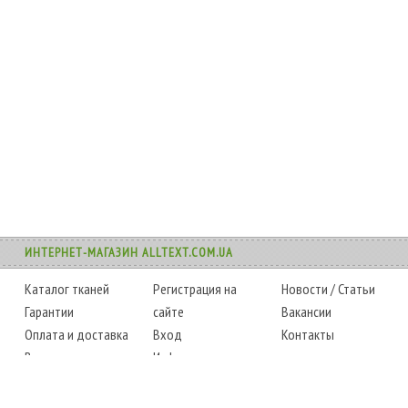
ИНТЕРНЕТ-МАГАЗИН ALLTEXT.COM.UA
Каталог тканей
Регистрация на
Новости
/
Статьи
Гарантии
сайте
Вакансии
Оплата и доставка
Вход
Контакты
Возврат товара
Информация
Карта сайта
Instagram