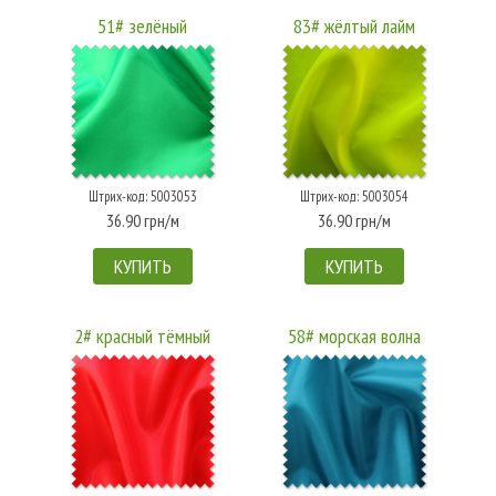
51# зелёный
83# жёлтый лайм
Штрих-код: 5003053
Штрих-код: 5003054
36.90 грн/м
36.90 грн/м
КУПИТЬ
КУПИТЬ
2# красный тёмный
58# морская волна