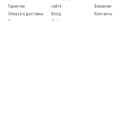
Гарантии
сайте
Вакансии
Оплата и доставка
Вход
Контакты
Возврат товара
Информация
Карта сайта
Instagram
Facebook
ТЕЛЕФОНЫ
+38 (067) 450-6595
+38 (048) 797-0350
АДРЕС
г. Одесса, 7-й километр,
4 стоянка, магазин № 360
РЕЖИМ РАБОТЫ
сб.-чт.: с 6-00 до 18-00
пт.: выходной