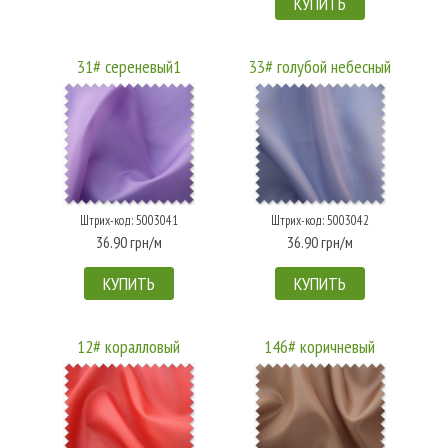
КУПИТЬ
31# сереневый1
33# голубой небесный
Штрих-код: 5003041
Штрих-код: 5003042
36.90 грн/м
36.90 грн/м
КУПИТЬ
КУПИТЬ
12# коралловый
146# коричневый