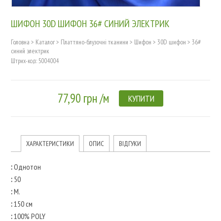
ШИФОН 30D ШИФОН 36# СИНИЙ ЭЛЕКТРИК
Головна
>
Каталог
>
Платтяно-блузочні тканини
>
Шифон
>
30D шифон
>
36#
синий электрик
Штрих-код: 5004004
77,90 грн /м
КУПИТИ
ХАРАКТЕРИСТИКИ
ОПИС
ВІДГУКИ
:
Однотон
:
50
:
М.
:
150 см
:
100% POLY