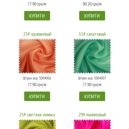
77.90 грн/м
90.20 грн/м
КУПИТИ
КУПИТИ
23# оранжевый
31# салатовый
Штрих-код: 5004006
Штрих-код: 5004007
77.90 грн/м
77.90 грн/м
КУПИТИ
КУПИТИ
25# светлая оливка
29# малиновый