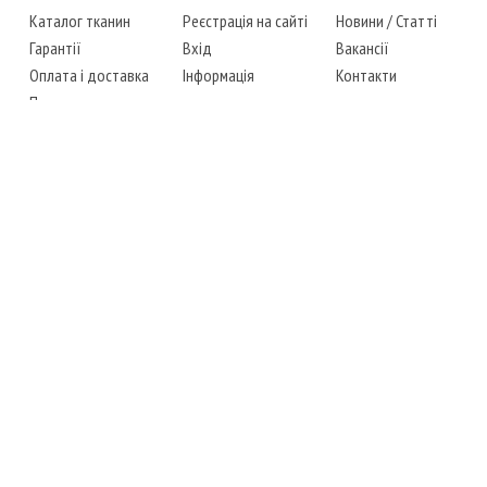
Каталог тканин
Реєстрація на сайті
Новини
/
Статті
Гарантії
Вхід
Вакансії
Оплата і доставка
Інформація
Контакти
Повернення товару
Карта сайту
Instagram
Facebook
ТЕЛЕФОНИ
+38 (067) 450-6595
+38 (048) 797-0350
АДРЕСА
м. Одеса, 7-й кілометр,
4 стоянка, магазин № 360
РЕЖИМ РОБОТИ
сб.-чт.: з 6-00 до 18-00
пт.: вихідний