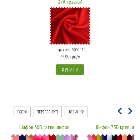
27# красный
Штрих-код: 5004019
77.90 грн/м
КУПИТИ
СХОЖІ
ПЕРЕГЛЯНУТІ
НОВИНКИ
Шифон 30D сатин шифон
Шифон 75D креп шиф