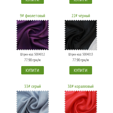
9# фиолетовый
22# чёрный
Штрих-код: 5004012
Штрих-код: 5004013
77.90 грн/м
77.90 грн/м
КУПИТИ
КУПИТИ
33# серый
38# коралловый