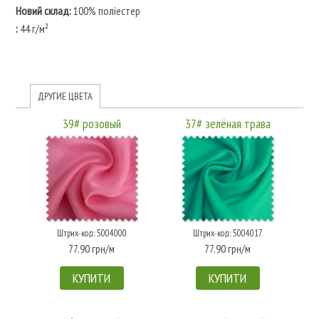
Новий склад:
100% поліестер
:
44 г/м²
ДРУГИЕ ЦВЕТА
39# розовый
37# зелёная трава
Штрих-код: 5004000
Штрих-код: 5004017
77.90 грн/м
77.90 грн/м
КУПИТИ
КУПИТИ