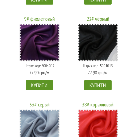
9# фиолетовый
22# чёрный
Штрих-код: 5004012
Штрих-код: 5004013
77.90 грн/м
77.90 грн/м
КУПИТИ
КУПИТИ
33# серый
38# коралловый