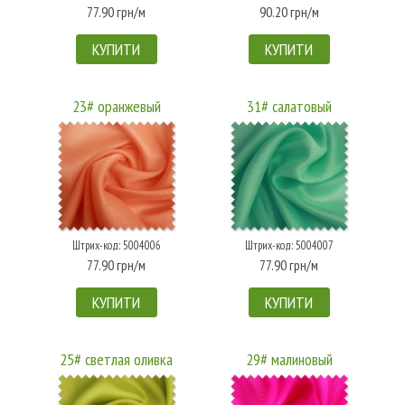
77.90 грн/м
90.20 грн/м
КУПИТИ
КУПИТИ
23# оранжевый
31# салатовый
Штрих-код: 5004006
Штрих-код: 5004007
77.90 грн/м
77.90 грн/м
КУПИТИ
КУПИТИ
25# светлая оливка
29# малиновый