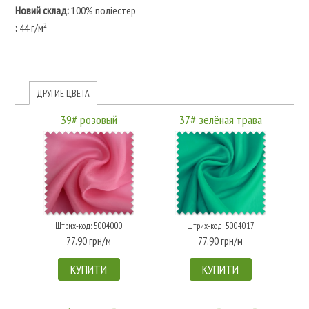
Новий склад:
100% поліестер
:
44 г/м²
ДРУГИЕ ЦВЕТА
39# розовый
37# зелёная трава
Штрих-код: 5004000
Штрих-код: 5004017
77.90 грн/м
77.90 грн/м
КУПИТИ
КУПИТИ