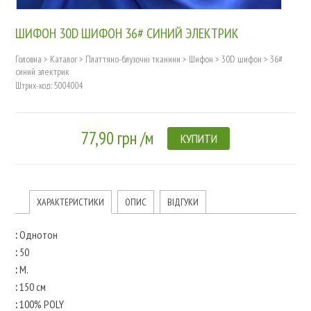
ШИФОН 30D ШИФОН 36# СИНИЙ ЭЛЕКТРИК
Головна
>
Каталог
>
Платтяно-блузочні тканини
>
Шифон
>
30D шифон
>
36#
синий электрик
Штрих-код: 5004004
77,90 грн /м
КУПИТИ
ХАРАКТЕРИСТИКИ
ОПИС
ВІДГУКИ
:
Однотон
:
50
:
М.
:
150 см
:
100% POLY