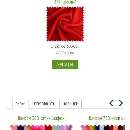
27# красный
Штрих-код: 5004019
77.90 грн/м
КУПИТИ
СХОЖІ
ПЕРЕГЛЯНУТІ
НОВИНКИ
Шифон 30D сатин шифон
Шифон 75D креп шиф