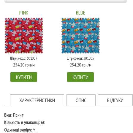
PINK
BLUE
Штрих-код: 301007
Штрих-код: 301005
254.20 грн/м
254.20 грн/м
КУПИТИ
КУПИТИ
ХАРАКТЕРИСТИКИ
ОПИС
ВІДГУКИ
Вид:
Принт
Кількість в упаковці:
60
Одиниці виміру:
М.