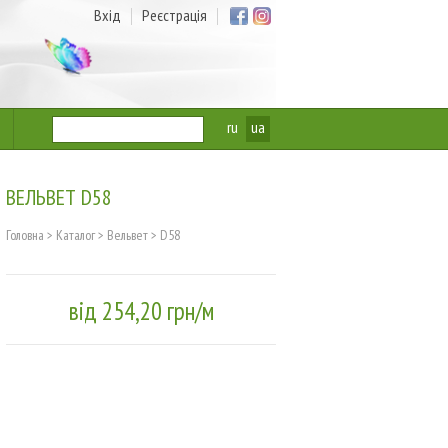
Вхід
Реєстрація
ru
ua
ВЕЛЬВЕТ D58
Головна
>
Каталог
>
Вельвет
>
D58
від 254,20 грн/м