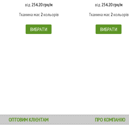
від
254.20 грн/м
від
254.20 грн/м
Тканина має
2
кольорів
Тканина має
2
кольорів
ВИБРАТИ
ВИБРАТИ
ОПТОВИМ КЛІЄНТАМ
ПРО КОМПАНІЮ