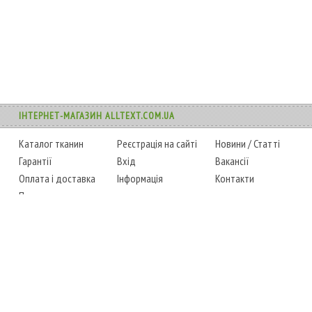
ІНТЕРНЕТ-МАГАЗИН ALLTEXT.COM.UA
Каталог тканин
Реєстрація на сайті
Новини
/
Статті
Гарантії
Вхід
Вакансії
Оплата і доставка
Інформація
Контакти
Повернення товару
Карта сайту
Instagram
Facebook
ТЕЛЕФОНИ
+38 (067) 450-6595
+38 (048) 797-0350