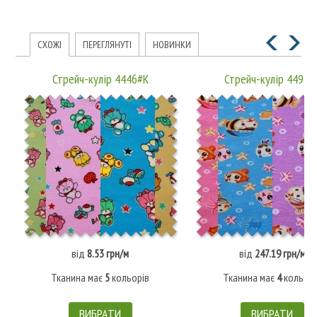
СХОЖІ
ПЕРЕГЛЯНУТІ
НОВИНКИ
Стрейч-кулір 4446#К
Стрейч-кулір 4498#
від
8.53 грн/м
від
247.19 грн/м
Тканина має
5
кольорів
Тканина має
4
кольорі
ВИБРАТИ
ВИБРАТИ