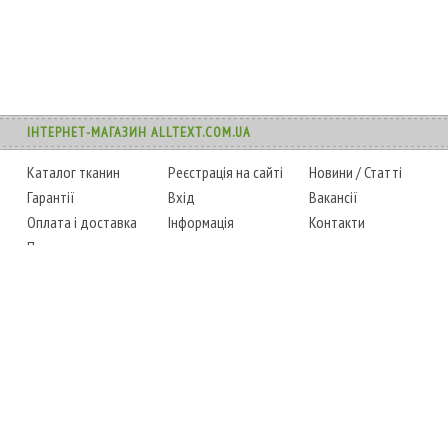
ІНТЕРНЕТ-МАГАЗИН ALLTEXT.COM.UA
Каталог тканин
Реєстрація на сайті
Новини
/
Статті
Гарантії
Вхід
Вакансії
Оплата і доставка
Інформація
Контакти
Повернення товару
Карта сайту
Instagram
Facebook
ТЕЛЕФОНИ
+38 (067) 450-6595
+38 (048) 797-0350
АДРЕСА