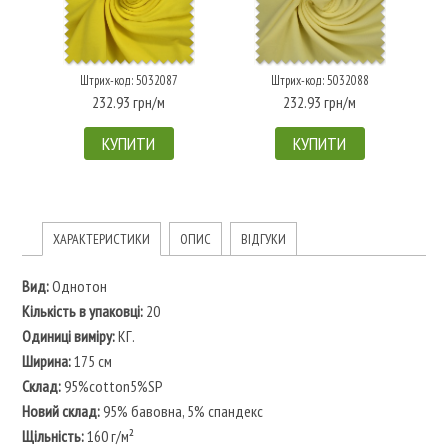
Штрих-код: 5032087
Штрих-код: 5032088
232.93 грн/м
232.93 грн/м
КУПИТИ
КУПИТИ
ХАРАКТЕРИСТИКИ
ОПИС
ВІДГУКИ
Вид:
Однотон
Кількість в упаковці:
20
Одиниці виміру:
КГ.
Ширина:
175 см
Склад:
95%cotton5%SP
Новий склад:
95% бавовна, 5% спандекс
Щільність:
160 г/м²