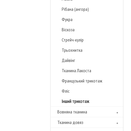
Рібана (ангора)
Фукра
Віскоза
Стрейч-кулір
Трьохнитка
Дайвінг
Тканина Лакоста
Французький трикотаж
Фліс
Інший трикотаж
Вовняна тканина
Тканина довяз