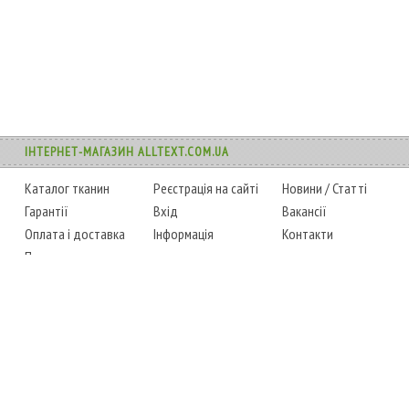
ІНТЕРНЕТ-МАГАЗИН ALLTEXT.COM.UA
Каталог тканин
Реєстрація на сайті
Новини
/
Статті
Гарантії
Вхід
Вакансії
Оплата і доставка
Інформація
Контакти
Повернення товару
Карта сайту
Instagram
Facebook
ТЕЛЕФОНИ
+38 (067) 450-6595
+38 (048) 797-0350