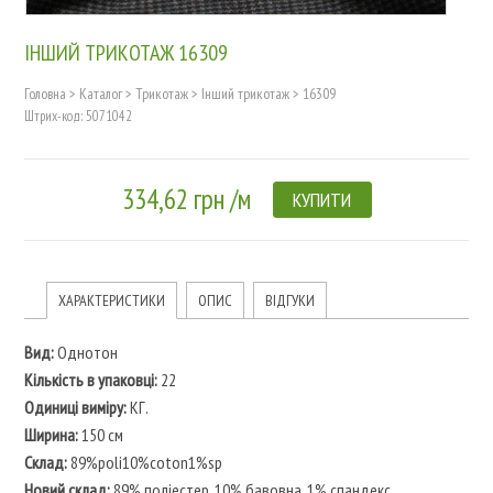
ІНШИЙ ТРИКОТАЖ 16309
Головна
>
Каталог
>
Трикотаж
>
Інший трикотаж
>
16309
Штрих-код: 5071042
334,62 грн /м
КУПИТИ
ХАРАКТЕРИСТИКИ
ОПИС
ВІДГУКИ
Вид:
Однотон
Кількість в упаковці:
22
Одиниці виміру:
КГ.
Ширина:
150 см
Склад:
89%poli10%coton1%sp
Новий склад:
89% поліестер, 10% бавовна, 1% спандекс