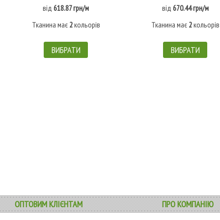
від
618.87 грн/м
від
670.44 грн/м
Тканина має
2
кольорів
Тканина має
2
кольорів
ВИБРАТИ
ВИБРАТИ
ОПТОВИМ КЛІЄНТАМ
ПРО КОМПАНІЮ