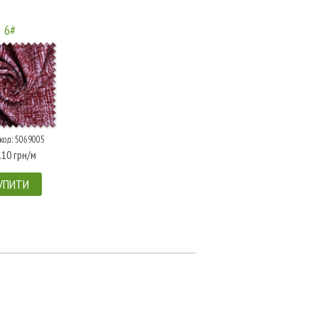
6#
код: 5069005
.10 грн/м
УПИТИ