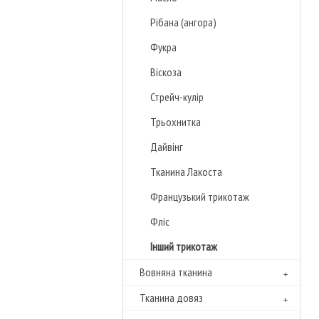
Рібана (ангора)
Фукра
Віскоза
Стрейч-кулір
Трьохнитка
Дайвінг
Тканина Лакоста
Французький трикотаж
Фліс
Інший трикотаж
Вовняна тканина
Тканина довяз