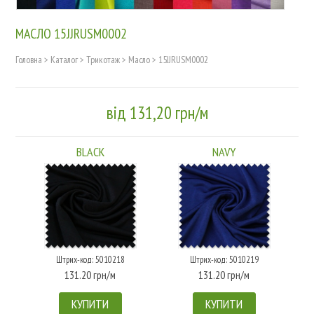
МАСЛО 15JJRUSM0002
Головна
>
Каталог
>
Трикотаж
>
Масло
>
15JJRUSM0002
від 131,20 грн/м
BLACK
NAVY
Штрих-код: 5010218
Штрих-код: 5010219
131.20 грн/м
131.20 грн/м
КУПИТИ
КУПИТИ