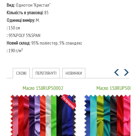
Вид:
Однотон "Кристал"
Кількість в упаковці:
85
Одиниці виміру:
M.
:
150 см
:
95%POLY 5%SPAN
Новий склад:
95% поліестер, 5% спандекс
:
190 г/м²
СХОЖІ
ПЕРЕГЛЯНУТІ
НОВИНКИ
Масло 15JJRUPS0002
Масло 15JJRUPS000