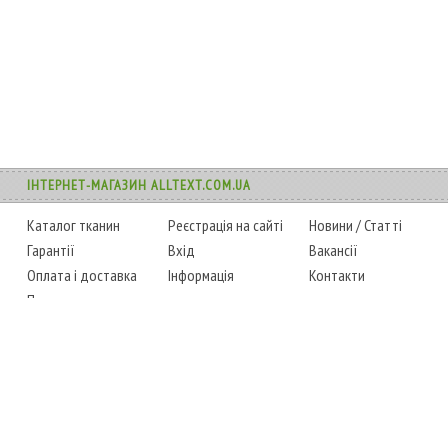
ІНТЕРНЕТ-МАГАЗИН ALLTEXT.COM.UA
Каталог тканин
Реєстрація на сайті
Новини
/
Статті
Гарантії
Вхід
Вакансії
Оплата і доставка
Інформація
Контакти
Повернення товару
Карта сайту
Instagram
Facebook
ТЕЛЕФОНИ
+38 (067) 450-6595