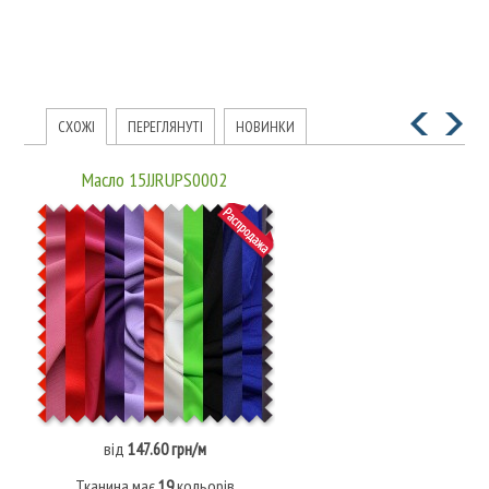
СХОЖІ
ПЕРЕГЛЯНУТІ
НОВИНКИ
Масло 15JJRUPS0002
від
147.60 грн/м
Тканина має
19
кольорів