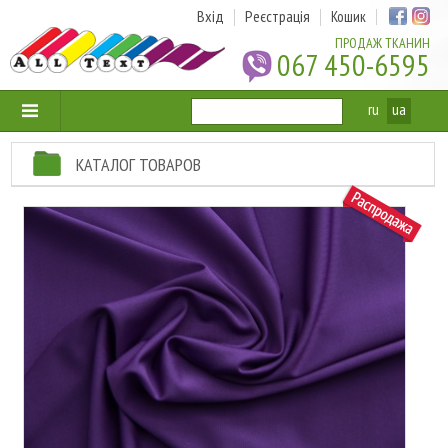
Вхід
Реєстрація
Кошик
ПРОДАЖ ТКАНИН
067 450-6595
ru
ua
КАТАЛОГ ТОВАРОВ