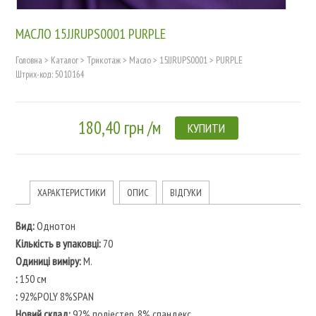
МАСЛО 15JJRUPS0001 PURPLE
Головна
>
Каталог
>
Трикотаж
>
Масло
>
15JJRUPS0001
>
PURPLE
Штрих-код: 5010164
180,40 грн /м
КУПИТИ
ХАРАКТЕРИСТИКИ
ОПИС
ВІДГУКИ
Вид:
Однотон
Кількість в упаковці:
70
Одиниці виміру:
M.
:
150 см
:
92%POLY 8%SPAN
Новий склад:
92% поліестер, 8% спандекс