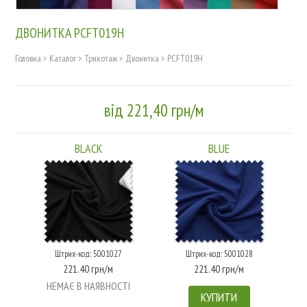
ДВОНИТКА PCFT019H
Головна
>
Каталог
>
Трикотаж
>
Двонитка
>
PCFT019H
від 221,40 грн/м
BLACK
BLUE
Штрих-код: 5001027
Штрих-код: 5001028
221.40 грн/м
221.40 грн/м
НЕМАЄ В НАЯВНОСТІ
КУПИТИ