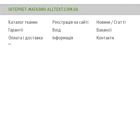
ІНТЕРНЕТ-МАГАЗИН ALLTEXT.COM.UA
Каталог тканин
Реєстрація на сайті
Новини
/
Статті
Гарантії
Вхід
Вакансії
Оплата і доставка
Інформація
Контакти
Повернення товару
Карта сайту
Instagram
Facebook
ТЕЛЕФОНИ
+38 (067) 450-6595
+38 (048) 797-0350
АДРЕСА
м. Одеса, 7-й кілометр,
4 стоянка, магазин № 360
РЕЖИМ РОБОТИ
сб.-чт.: з 6-00 до 18-00