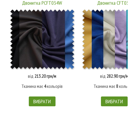
Двонитка PCFT034W
Двонитка CFT034
від
213.20 грн/м
від
282.90 грн/м
Тканина має
4
кольорів
Тканина має
8
кольорі
ВИБРАТИ
ВИБРАТИ