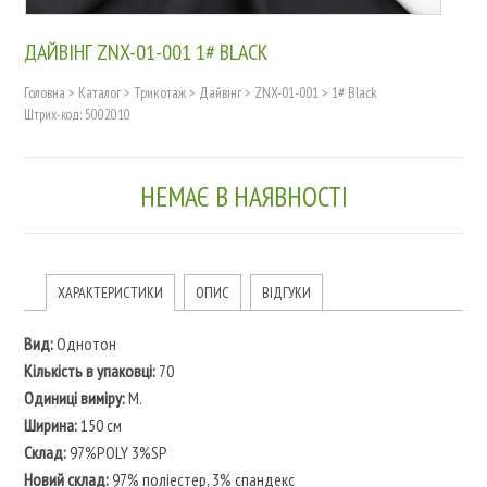
ДАЙВІНГ ZNX-01-001 1# BLACK
Головна
>
Каталог
>
Трикотаж
>
Дайвінг
>
ZNX-01-001
>
1# Black
Штрих-код: 5002010
НЕМАЄ В НАЯВНОСТІ
ХАРАКТЕРИСТИКИ
ОПИС
ВІДГУКИ
Вид:
Однотон
Кількість в упаковці:
70
Одиниці виміру:
M.
Ширина:
150 см
Склад:
97%POLY 3%SP
Новий склад:
97% поліестер, 3% спандекс