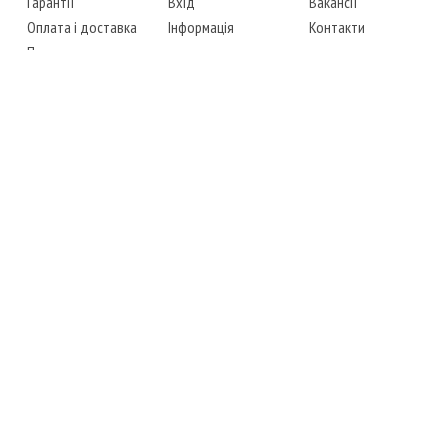
Гарантії
Вхід
Вакансії
Оплата і доставка
Інформація
Контакти
Повернення товару
Карта сайту
Instagram
Facebook
ТЕЛЕФОНИ
+38 (067) 450-6595
+38 (048) 797-0350
АДРЕСА
м. Одеса, 7-й кілометр,
4 стоянка, магазин № 360
РЕЖИМ РОБОТИ
сб.-чт.: з 6-00 до 18-00
пт.: вихідний