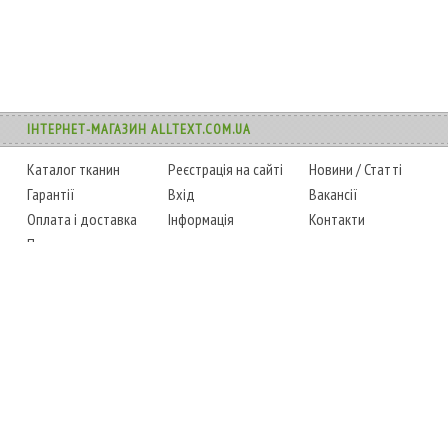
ІНТЕРНЕТ-МАГАЗИН ALLTEXT.COM.UA
Каталог тканин
Реєстрація на сайті
Новини
/
Статті
Гарантії
Вхід
Вакансії
Оплата і доставка
Інформація
Контакти
Повернення товару
Карта сайту
Instagram
Facebook
ТЕЛЕФОНИ
+38 (067) 450-6595
+38 (048) 797-0350
АДРЕСА