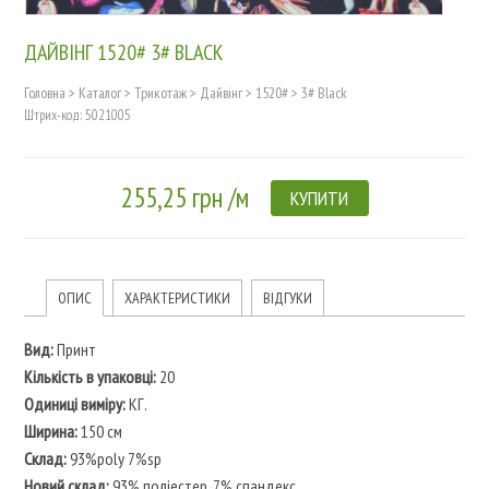
ДАЙВІНГ 1520# 3# BLACK
Головна
>
Каталог
>
Трикотаж
>
Дайвінг
>
1520#
>
3# Black
Штрих-код: 5021005
255,25 грн /м
КУПИТИ
ОПИС
ХАРАКТЕРИСТИКИ
ВІДГУКИ
Вид:
Принт
Кількість в упаковці:
20
Одиниці виміру:
КГ.
Ширина:
150 см
Склад:
93%poly 7%sp
Новий склад:
93% поліестер, 7% спандекс