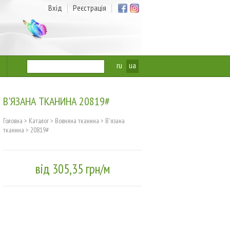
Вхід
Реєстрація
ru
ua
В'ЯЗАНА ТКАНИНА 20819#
Головна
>
Каталог
>
Вовняна тканина
>
В'язана
тканина
>
20819#
від 305,35 грн/м