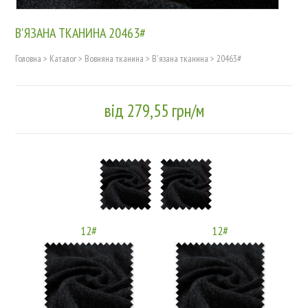
В'ЯЗАНА ТКАНИНА 20463#
Головна
>
Каталог
>
Вовняна тканина
>
В'язана тканина
>
20463#
від 279,55 грн/м
12#
12#