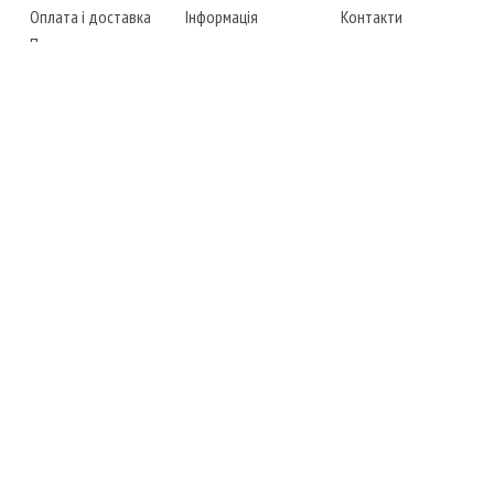
Оплата і доставка
Інформація
Контакти
Повернення товару
Карта сайту
Instagram
Facebook
ТЕЛЕФОНИ
+38 (067) 450-6595
+38 (048) 797-0350
АДРЕСА
м. Одеса, 7-й кілометр,
4 стоянка, магазин № 360
РЕЖИМ РОБОТИ
сб.-чт.: з 6-00 до 18-00
пт.: вихідний