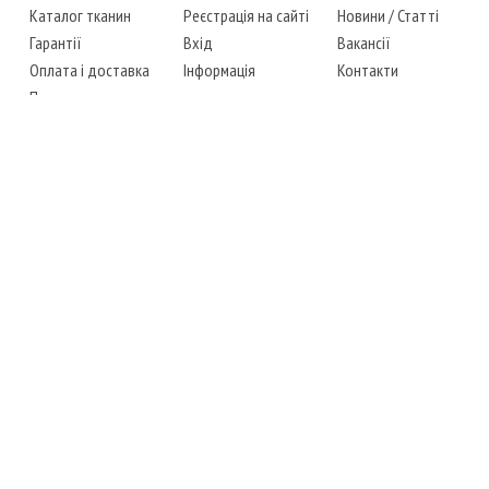
Каталог тканин
Реєстрація на сайті
Новини
/
Статті
Гарантії
Вхід
Вакансії
Оплата і доставка
Інформація
Контакти
Повернення товару
Карта сайту
Instagram
Facebook
ТЕЛЕФОНИ
+38 (067) 450-6595
+38 (048) 797-0350
АДРЕСА
м. Одеса, 7-й кілометр,
4 стоянка, магазин № 360
РЕЖИМ РОБОТИ
сб.-чт.: з 6-00 до 18-00
пт.: вихідний