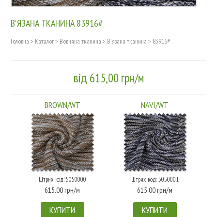
В'ЯЗАНА ТКАНИНА 83916#
Головна
>
Каталог
>
Вовняна тканина
>
В'язана тканина
>
83916#
від 615,00 грн/м
BROWN/WT
NAVI/WT
Штрих-код: 5050000
Штрих-код: 5050001
615.00 грн/м
615.00 грн/м
КУПИТИ
КУПИТИ