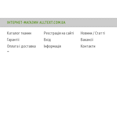
ІНТЕРНЕТ-МАГАЗИН ALLTEXT.COM.UA
Каталог тканин
Реєстрація на сайті
Новини
/
Статті
Гарантії
Вхід
Вакансії
Оплата і доставка
Інформація
Контакти
Повернення товару
Карта сайту
Instagram
Facebook
ТЕЛЕФОНИ
+38 (067) 450-6595
+38 (048) 797-0350
АДРЕСА
м. Одеса, 7-й кілометр,
4 стоянка, магазин № 360