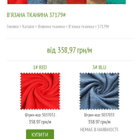
В'ЯЗАНА ТКАНИНА 37179#
Головна
>
Каталог
>
Вовняна тканина
>
В'язана тканина
>
37179#
від 358,97 грн/м
1# RED
3# BLU
Штрих-код: 5037032
Штрих-код: 5037033
358.97 грн/м
358.97 грн/м
НЕМАЄ В НАЯВНОСТІ
КУПИТИ