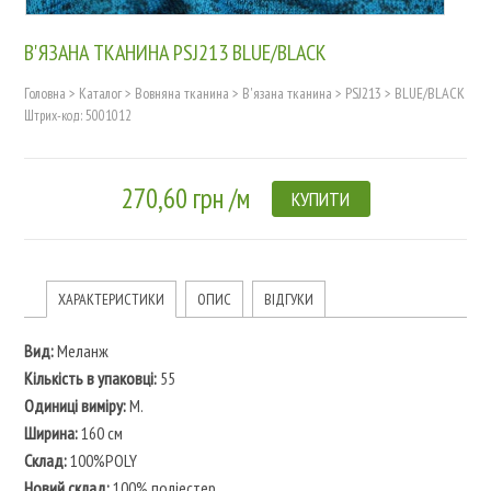
В'ЯЗАНА ТКАНИНА PSJ213 BLUE/BLACK
Головна
>
Каталог
>
Вовняна тканина
>
В'язана тканина
>
PSJ213
>
BLUE/BLACK
Штрих-код: 5001012
270,60 грн /м
КУПИТИ
ХАРАКТЕРИСТИКИ
ОПИС
ВІДГУКИ
Вид:
Меланж
Кількість в упаковці:
55
Одиниці виміру:
M.
Ширина:
160 см
Склад:
100%POLY
Новий склад:
100% поліестер