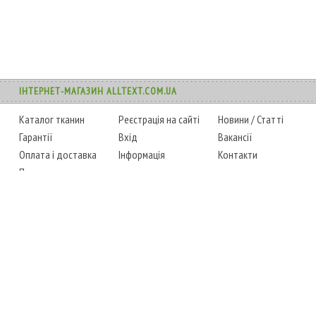
ІНТЕРНЕТ-МАГАЗИН ALLTEXT.COM.UA
Каталог тканин
Реєстрація на сайті
Новини
/
Статті
Гарантії
Вхід
Вакансії
Оплата і доставка
Інформація
Контакти
Повернення товару
Карта сайту
Instagram
Facebook
ТЕЛЕФОНИ
+38 (067) 450-6595
+38 (048) 797-0350
АДРЕСА