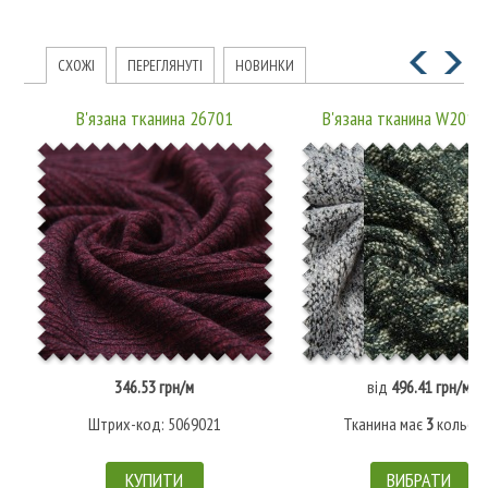
СХОЖІ
ПЕРЕГЛЯНУТІ
НОВИНКИ
В'язана тканина 26701
В'язана тканина W2016
346.53 грн/м
від
496.41 грн/м
Штрих-код: 5069021
Тканина має
3
кольорі
КУПИТИ
ВИБРАТИ