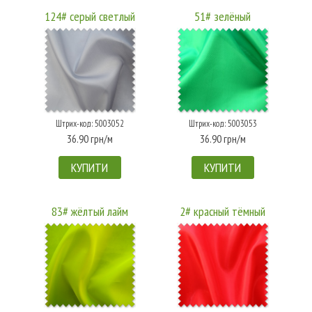
124# серый светлый
51# зелёный
Штрих-код: 5003052
Штрих-код: 5003053
36.90 грн/м
36.90 грн/м
КУПИТИ
КУПИТИ
83# жёлтый лайм
2# красный тёмный