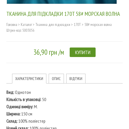
ТКАНИНА ДЛЯ ПІДКЛАДКИ 170T 58# МОРСКАЯ ВОЛНА
Головна
>
Каталог
>
Тканина для підкладки
>
170T
>
58# морская волна
Штрих-код: 5003056
36,90 грн /м
КУПИТИ
ХАРАКТЕРИСТИКИ
ОПИС
ВІДГУКИ
Вид:
Однотон
Кількість в упаковці:
50
Одиниці виміру:
M.
Ширина:
150 см
Склад:
100% поліестер
Новий склад:
100% поліестер