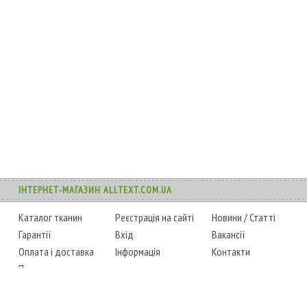
ІНТЕРНЕТ-МАГАЗИН ALLTEXT.COM.UA
Каталог тканин
Реєстрація на сайті
Новини
/
Статті
Гарантії
Вхід
Вакансії
Оплата і доставка
Інформація
Контакти
Повернення товару
Карта сайту
Instagram