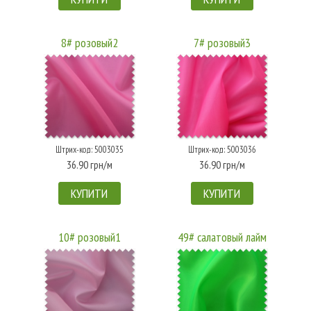
8# розовый2
7# розовый3
Штрих-код: 5003035
Штрих-код: 5003036
36.90 грн/м
36.90 грн/м
КУПИТИ
КУПИТИ
10# розовый1
49# салатовый лайм