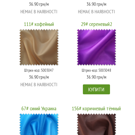
36.90 грн/м
36.90 грн/м
НЕМАЄ В НАЯВНОСТІ
НЕМАЄ В НАЯВНОСТІ
111# кофейный
29# сереневый2
Штрих-код: 5003047
Штрих-код: 5003048
36.90 грн/м
36.90 грн/м
НЕМАЄ В НАЯВНОСТІ
КУПИТИ
67# синий Украина
156# коричневый тёмный