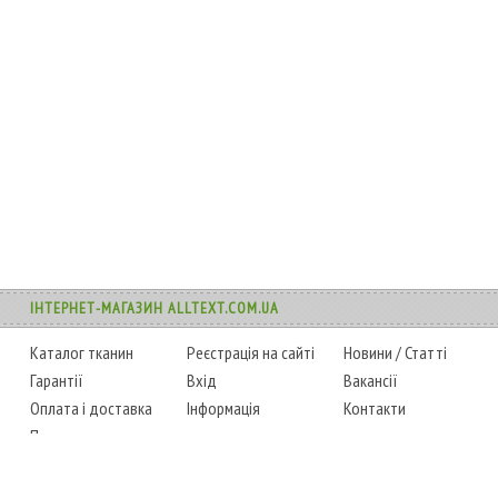
ІНТЕРНЕТ-МАГАЗИН ALLTEXT.COM.UA
Каталог тканин
Реєстрація на сайті
Новини
/
Статті
Гарантії
Вхід
Вакансії
Оплата і доставка
Інформація
Контакти
Повернення товару
Карта сайту
Instagram