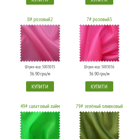
8# розовый2
7# розовый3
Штрих-код: 5003035
Штрих-код: 5003036
36.90 грн/м
36.90 грн/м
КУПИТИ
КУПИТИ
49# салатовый лайм
79# зелёный оливковый