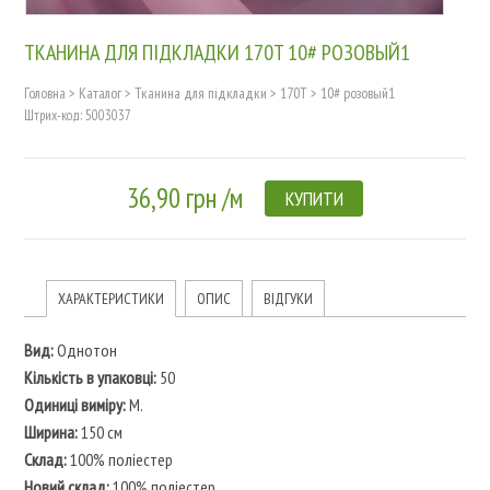
ТКАНИНА ДЛЯ ПІДКЛАДКИ 170T 10# РОЗОВЫЙ1
Головна
>
Каталог
>
Тканина для підкладки
>
170T
>
10# розовый1
Штрих-код: 5003037
36,90 грн /м
КУПИТИ
ХАРАКТЕРИСТИКИ
ОПИС
ВІДГУКИ
Вид:
Однотон
Кількість в упаковці:
50
Одиниці виміру:
M.
Ширина:
150 см
Склад:
100% поліестер
Новий склад:
100% поліестер