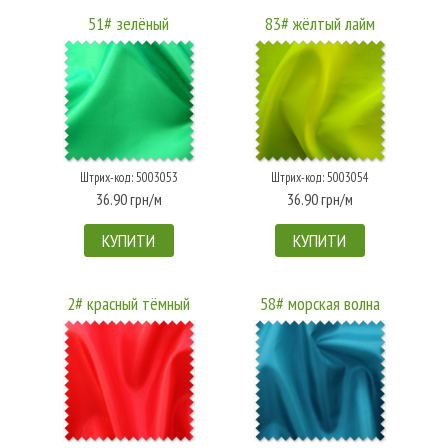
51# зелёный
83# жёлтый лайм
Штрих-код: 5003053
Штрих-код: 5003054
36.90 грн/м
36.90 грн/м
КУПИТИ
КУПИТИ
2# красный тёмный
58# морская волна