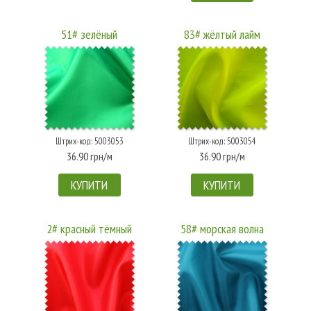
51# зелёный
83# жёлтый лайм
Штрих-код: 5003053
Штрих-код: 5003054
36.90 грн/м
36.90 грн/м
КУПИТИ
КУПИТИ
2# красный тёмный
58# морская волна