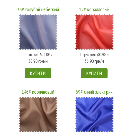
33# голубой небесный
12# коралловый
Штрих-код: 5003042
Штрих-код: 5003043
36.90 грн/м
36.90 грн/м
КУПИТИ
КУПИТИ
146# коричневый
69# синий электрик