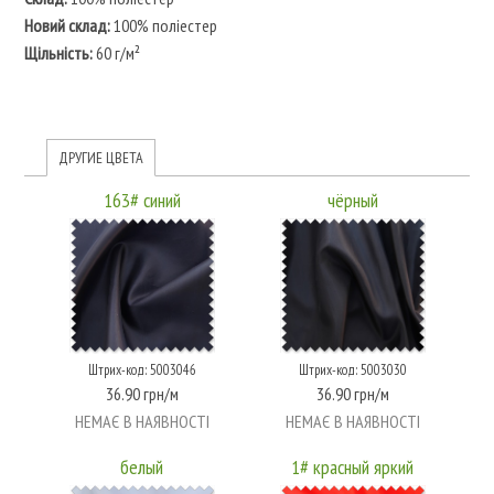
Новий склад:
100% поліестер
Щільність:
60 г/м²
ДРУГИЕ ЦВЕТА
163# синий
чёрный
Штрих-код: 5003046
Штрих-код: 5003030
36.90 грн/м
36.90 грн/м
НЕМАЄ В НАЯВНОСТІ
НЕМАЄ В НАЯВНОСТІ
белый
1# красный яркий