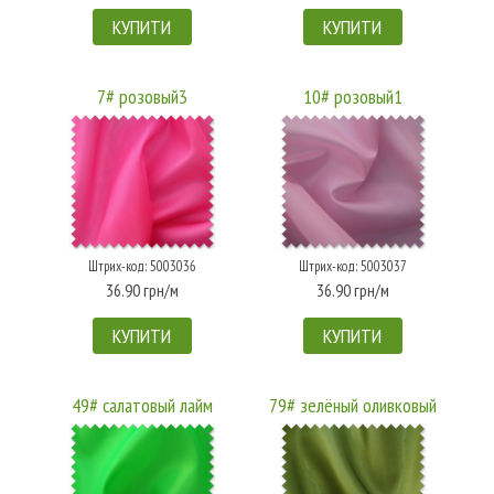
КУПИТИ
КУПИТИ
7# розовый3
10# розовый1
Штрих-код: 5003036
Штрих-код: 5003037
36.90 грн/м
36.90 грн/м
КУПИТИ
КУПИТИ
49# салатовый лайм
79# зелёный оливковый