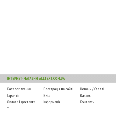
ІНТЕРНЕТ-МАГАЗИН ALLTEXT.COM.UA
Каталог тканин
Реєстрація на сайті
Новини
/
Статті
Гарантії
Вхід
Вакансії
Оплата і доставка
Інформація
Контакти
Повернення товару
Карта сайту