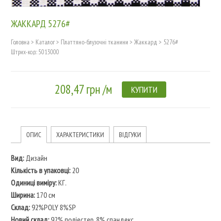
ЖАККАРД 5276#
Головна
>
Каталог
>
Платтяно-блузочні тканини
>
Жаккард
>
5276#
Штрих-код: 5013000
208,47 грн /м
КУПИТИ
ОПИС
ХАРАКТЕРИСТИКИ
ВІДГУКИ
Вид:
Дизайн
Кількість в упаковці:
20
Одиниці виміру:
КГ.
Ширина:
170 см
Склад:
92%POLY 8%SP
Новий склад:
92% поліестер, 8% спандекс