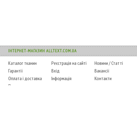
ІНТЕРНЕТ-МАГАЗИН ALLTEXT.COM.UA
Каталог тканин
Реєстрація на сайті
Новини
/
Статті
Гарантії
Вхід
Вакансії
Оплата і доставка
Інформація
Контакти
Повернення товару
Карта сайту
Instagram
Facebook
ТЕЛЕФОНИ
+38 (067) 450-6595
+38 (048) 797-0350