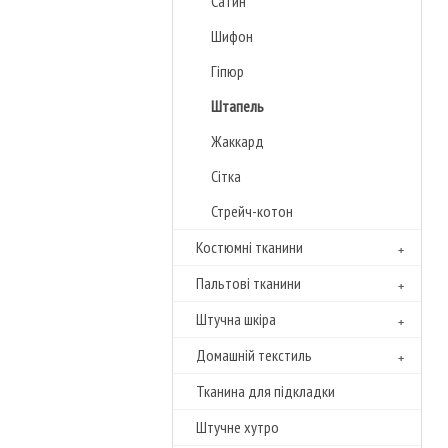
Сатин
Шифон
Гіпюр
Штапель
Жаккард
Сітка
Стрейч-котон
Костюмні тканини
Пальтові тканини
Штучна шкіра
Домашній текстиль
Тканина для підкладки
Штучне хутро