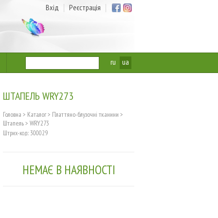
Вхід
Реєстрація
ru
ua
ШТАПЕЛЬ WRY273
Головна
>
Каталог
>
Платтяно-блузочні тканини
>
Штапель
>
WRY273
Штрих-код: 300029
НЕМАЄ В НАЯВНОСТІ