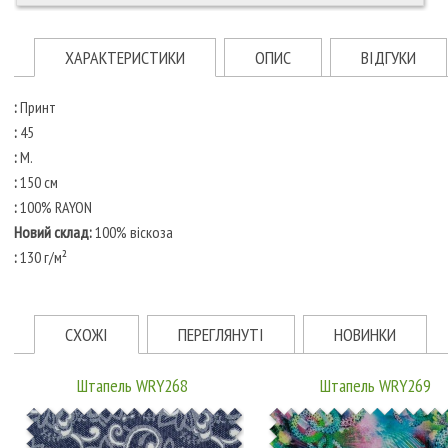
ХАРАКТЕРИСТИКИ
ОПИС
ВІДГУКИ
:
Принт
:
45
:
М.
:
150 см
:
100% RAYON
Новий склад:
100% віскоза
:
130 г/м²
СХОЖІ
ПЕРЕГЛЯНУТІ
НОВИНКИ
Штапель WRY268
Штапель WRY269