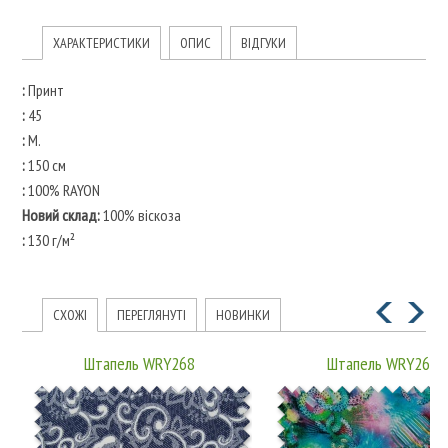
ХАРАКТЕРИСТИКИ
ОПИС
ВІДГУКИ
:
Принт
:
45
:
М.
:
150 см
:
100% RAYON
Новий склад:
100% віскоза
:
130 г/м²
СХОЖІ
ПЕРЕГЛЯНУТІ
НОВИНКИ
Штапель WRY268
Штапель WRY269