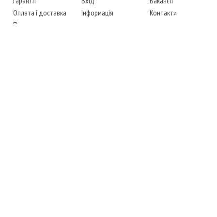
Гарантії
Вхід
Вакансії
Оплата і доставка
Інформація
Контакти
Повернення товару
Карта сайту
Instagram
Facebook
ТЕЛЕФОНИ
+38 (067) 450-6595
+38 (048) 797-0350
АДРЕСА
м. Одеса, 7-й кілометр,
4 стоянка, магазин № 360
РЕЖИМ РОБОТИ
сб.-чт.: з 6-00 до 18-00
пт.: вихідний