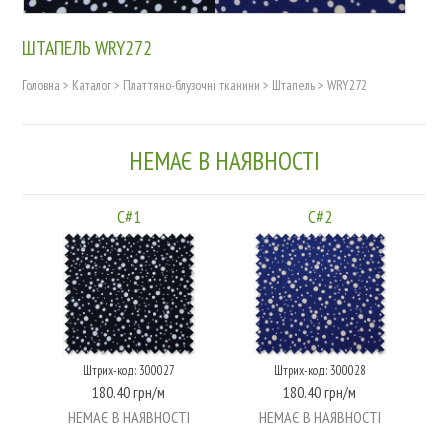
ШТАПЕЛЬ WRY272
Головна
>
Каталог
>
Платтяно-блузочні тканини
>
Штапель
>
WRY272
НЕМАЄ В НАЯВНОСТІ
C#1
C#2
Штрих-код: 300027
Штрих-код: 300028
180.40 грн/м
180.40 грн/м
НЕМАЄ В НАЯВНОСТІ
НЕМАЄ В НАЯВНОСТІ