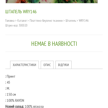
ШТАПЕЛЬ WRY146
Головна
>
Каталог
>
Платтяно-блузочні тканини
>
Штапель
>
WRY146
Штрих-код: 300020
НЕМАЄ В НАЯВНОСТІ
ХАРАКТЕРИСТИКИ
ОПИС
ВІДГУКИ
:
Принт
:
45
:
М.
:
150 см
:
100% RAYON
Новий склад:
100% віскоза