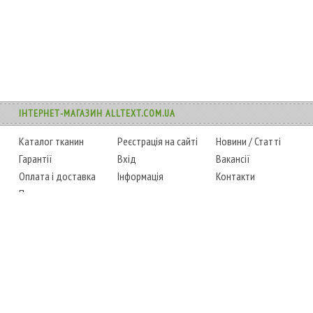
ІНТЕРНЕТ-МАГАЗИН ALLTEXT.COM.UA
Каталог тканин
Реєстрація на сайті
Новини
/
Статті
Гарантії
Вхід
Вакансії
Оплата і доставка
Інформація
Контакти
Повернення товару
Карта сайту
Instagram
Facebook
ТЕЛЕФОНИ
+38 (067) 450-6595
+38 (048) 797-0350