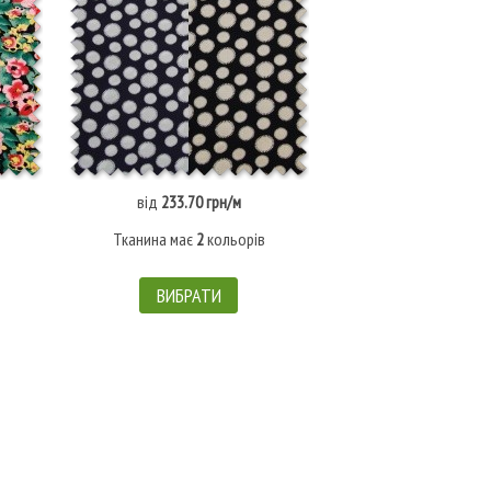
від
233.70 грн/м
Немає в наявн
Тканина має
2
кольорів
Штрих-код: 
ВИБРАТИ