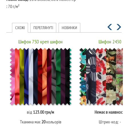
:
70 г/м²
СХОЖІ
ПЕРЕГЛЯНУТІ
НОВИНКИ
Шифон 75D креп шифон
Шифон 2430
від
123.00 грн/м
Немає в наявності
Тканина має
20
кольорів
Штрих-код: -