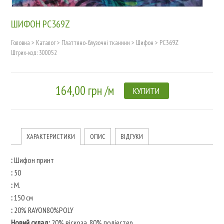
ШИФОН PC369Z
Головна
>
Каталог
>
Платтяно-блузочні тканини
>
Шифон
>
PC369Z
Штрих-код: 300052
164,00 грн /м
КУПИТИ
ХАРАКТЕРИСТИКИ
ОПИС
ВІДГУКИ
:
Шифон принт
:
50
:
М.
:
150 см
:
20% RAYON80%POLY
Новий склад:
20% віскоза, 80% поліестер