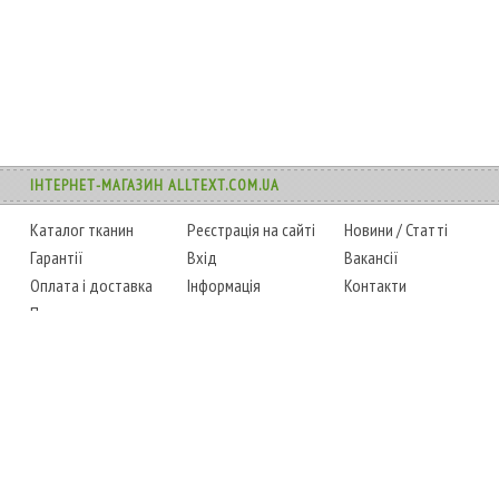
ІНТЕРНЕТ-МАГАЗИН ALLTEXT.COM.UA
Каталог тканин
Реєстрація на сайті
Новини
/
Статті
Гарантії
Вхід
Вакансії
Оплата і доставка
Інформація
Контакти
Повернення товару
Карта сайту
Instagram
Facebook
ТЕЛЕФОНИ
+38 (067) 450-6595
+38 (048) 797-0350