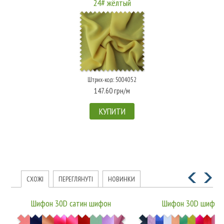
24# жёлтый
Штрих-код: 5004052
147.60 грн/м
КУПИТИ
СХОЖІ
ПЕРЕГЛЯНУТІ
НОВИНКИ
Шифон 30D сатин шифон
Шифон 30D шифон