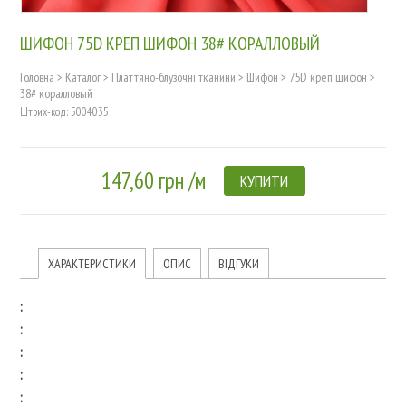
ШИФОН 75D КРЕП ШИФОН 38# КОРАЛЛОВЫЙ
Головна
>
Каталог
>
Платтяно-блузочні тканини
>
Шифон
>
75D креп шифон
>
38# коралловый
Штрих-код: 5004035
147,60 грн /м
КУПИТИ
ХАРАКТЕРИСТИКИ
ОПИС
ВІДГУКИ
:
:
:
:
: