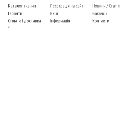
Каталог тканин
Реєстрація на сайті
Новини
/
Статті
Гарантії
Вхід
Вакансії
Оплата і доставка
Інформація
Контакти
Повернення товару
Карта сайту
Instagram
Facebook
ТЕЛЕФОНИ
+38 (067) 450-6595
+38 (048) 797-0350
АДРЕСА
м. Одеса, 7-й кілометр,
4 стоянка, магазин № 360
РЕЖИМ РОБОТИ
сб.-чт.: з 6-00 до 18-00
пт.: вихідний