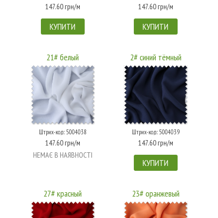
147.60 грн/м
147.60 грн/м
КУПИТИ
КУПИТИ
21# белый
2# синий тёмный
Штрих-код: 5004038
Штрих-код: 5004039
147.60 грн/м
147.60 грн/м
НЕМАЄ В НАЯВНОСТІ
КУПИТИ
27# красный
23# оранжевый