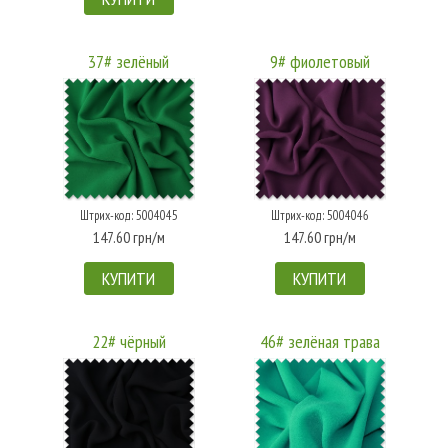
37# зелёный
9# фиолетовый
Штрих-код: 5004045
Штрих-код: 5004046
147.60 грн/м
147.60 грн/м
КУПИТИ
КУПИТИ
22# чёрный
46# зелёная трава