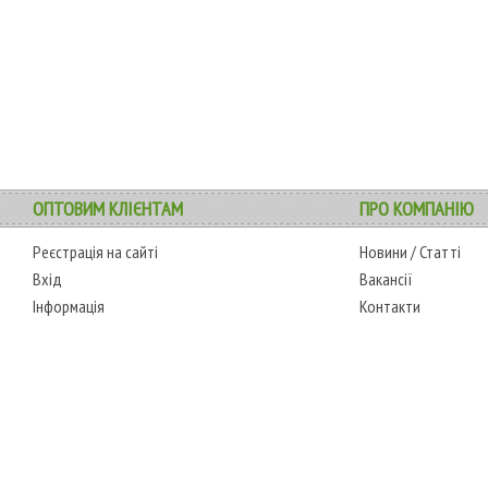
ОПТОВИМ КЛІЄНТАМ
ПРО КОМПАНІЮ
Реєстрація на сайті
Новини
/
Статті
Вхід
Вакансії
Інформація
Контакти
АДРЕСА
РЕЖИМ РОБОТИ
0-6595
м. Одеса, 7-й кілометр,
сб.-чт.: з 6-00 до 18-
-0350
4 стоянка, магазин № 360
00
пт.: вихідний