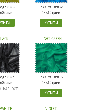
код: 5030067
Штрих-код: 5030068
.60 грн/м
147.60 грн/м
УПИТИ
КУПИТИ
BLACK
LIGHT GREEN
код: 5030071
Штрих-код: 5030072
.60 грн/м
147.60 грн/м
В НАЯВНОСТІ
КУПИТИ
FWHITE
VIOLET