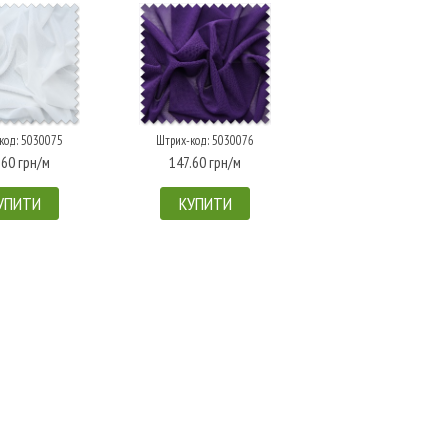
код: 5030075
Штрих-код: 5030076
.60 грн/м
147.60 грн/м
УПИТИ
КУПИТИ