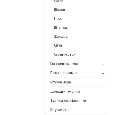
Сатин
Шифон
Гіпюр
Штапель
Жаккард
Сітка
Стрейч-котон
Костюмні тканини
Пальтові тканини
Штучна шкіра
Домашній текстиль
Тканина для підкладки
Штучне хутро