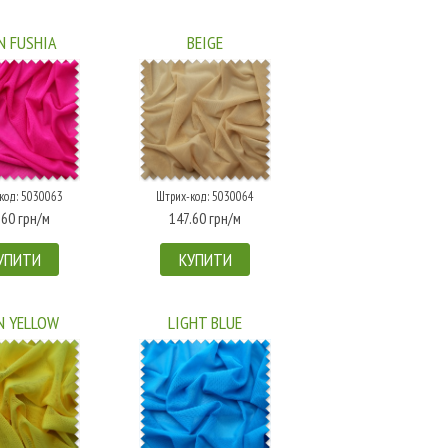
N FUSHIA
BEIGE
код: 5030063
Штрих-код: 5030064
.60 грн/м
147.60 грн/м
УПИТИ
КУПИТИ
N YELLOW
LIGHT BLUE