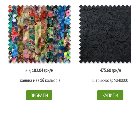
від
182.04 грн/м
475.60 грн/м
Тканина має
16
кольорів
Штрих-код: 5040000
ВИБРАТИ
КУПИТИ