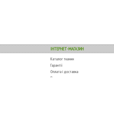
ІНТЕРНЕТ-МАГАЗИН
Каталог тканин
Гарантії
Оплата і доставка
Повернення товару
Карта сайту
COPYRIGHT
ТЕЛЕФОНИ
www.alltext.com.ua
+38 (067) 45
2009-2018 г.
+38 (048) 797