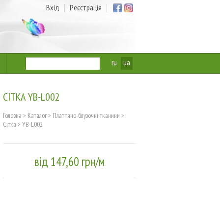
Вхід
Реєстрація
ru
ua
СІТКА YB-L002
Головна
>
Каталог
>
Платтяно-блузочні тканини
>
Сітка
>
YB-L002
від 147,60 грн/м