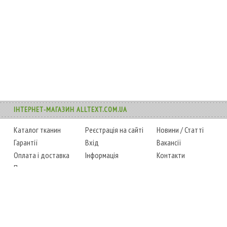
ІНТЕРНЕТ-МАГАЗИН ALLTEXT.COM.UA
Каталог тканин
Реєстрація на сайті
Новини
/
Статті
Гарантії
Вхід
Вакансії
Оплата і доставка
Інформація
Контакти
Повернення товару
Карта сайту
Instagram
Facebook