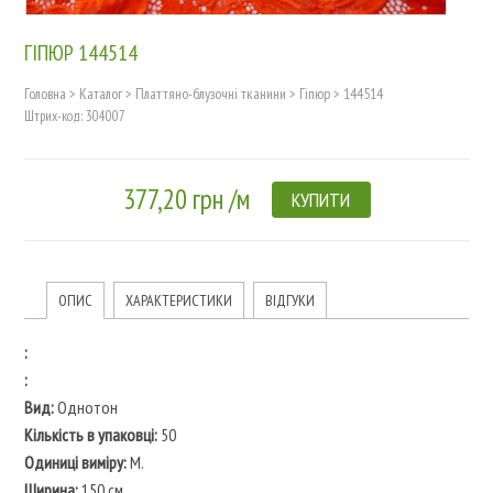
ГІПЮР 144514
Головна
>
Каталог
>
Платтяно-блузочні тканини
>
Гіпюр
>
144514
Штрих-код: 304007
377,20 грн /м
КУПИТИ
ОПИС
ХАРАКТЕРИСТИКИ
ВІДГУКИ
:
:
Вид:
Однотон
Кількість в упаковці:
50
Одиниці виміру:
М.
Ширина:
150 см