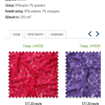
Склад:
93%nylon 7% spandex
Новий склад:
93% нейлон, 7% спандекс
Щільність:
205 г/м²
СХОЖІ
ПЕРЕГЛЯНУТІ
НОВИНКИ
Гіпюр 144508
Гіпюр 144509
377.20 грн/м
377.20 грн/м