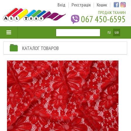
Вхід
Реєстрація
Кошик
ПРОДАЖ ТКАНИН
067 450-6595
ru
ua
КАТАЛОГ ТОВАРОВ