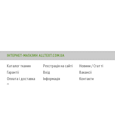
ІНТЕРНЕТ-МАГАЗИН ALLTEXT.COM.UA
Каталог тканин
Реєстрація на сайті
Новини
/
Статті
Гарантії
Вхід
Вакансії
Оплата і доставка
Інформація
Контакти
Повернення товару
Карта сайту
Instagram
Facebook