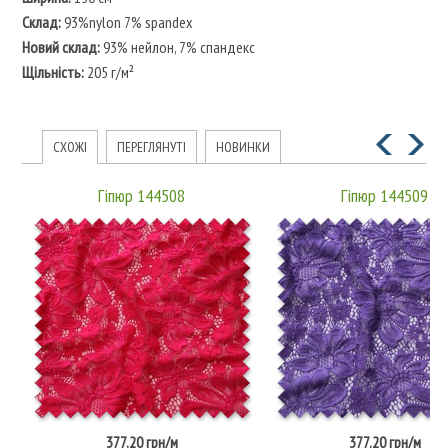
Склад:
93%nylon 7% spandex
Новий склад:
93% нейлон, 7% спандекс
Щільність:
205 г/м²
СХОЖІ
ПЕРЕГЛЯНУТІ
НОВИНКИ
Гіпюр 144508
Гіпюр 144509
377.20 грн/м
377.20 грн/м