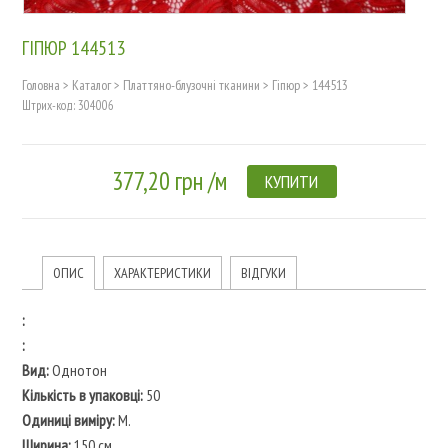
ГІПЮР 144513
Головна
>
Каталог
>
Платтяно-блузочні тканини
>
Гіпюр
>
144513
Штрих-код: 304006
377,20 грн /м
КУПИТИ
ОПИС
ХАРАКТЕРИСТИКИ
ВІДГУКИ
:
:
Вид:
Однотон
Кількість в упаковці:
50
Одиниці виміру:
М.
Ширина:
150 см